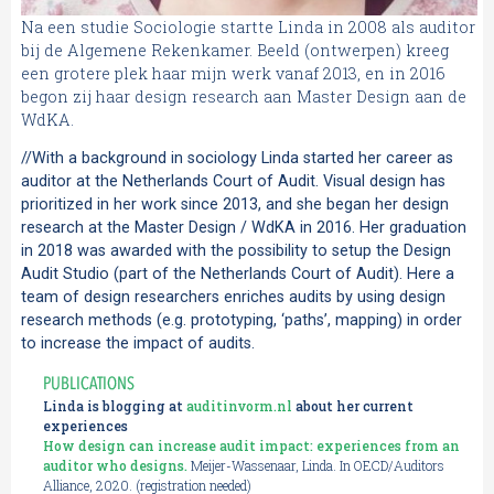
Na een studie Sociologie startte Linda in 2008 als auditor
bij de Algemene Rekenkamer. Beeld (ontwerpen) kreeg
een grotere plek haar mijn werk vanaf 2013, en in 2016
begon zij haar design research aan Master Design aan de
WdKA.
//With a background in sociology Linda started her career as
auditor at the Netherlands Court of Audit. Visual design has
prioritized in her work since 2013, and she began her design
research at the Master Design / WdKA in 2016. Her graduation
in 2018 was awarded with the possibility to setup the Design
Audit Studio (part of the Netherlands Court of Audit). Here a
team of design researchers enriches audits by using design
research methods (e.g. prototyping, ‘paths’, mapping) in order
to increase the impact of audits.
PUBLICATIONS
Linda is blogging at
auditinvorm
.nl
about her current
experiences
How design can increase audit impact: experiences from an
auditor who designs.
Meijer-Wassenaar, Linda. In OECD/Auditors
Alliance, 2020. (registration needed)