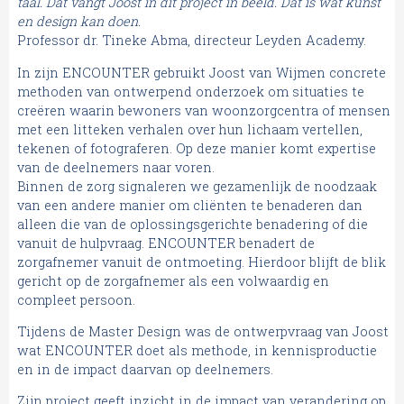
taal. Dat vangt Joost in dit project in beeld. Dat is wat kunst
en design kan doen.
Professor dr. Tineke Abma, directeur Leyden Academy.
In zijn ENCOUNTER gebruikt Joost van Wijmen concrete
methoden van ontwerpend onderzoek om situaties te
creëren waarin bewoners van woonzorgcentra of mensen
met een litteken verhalen over hun lichaam vertellen,
tekenen of fotograferen. Op deze manier komt expertise
van de deelnemers naar voren.
Binnen de zorg signaleren we gezamenlijk de noodzaak
van een andere manier om cliënten te benaderen dan
alleen die van de oplossingsgerichte benadering of die
vanuit de hulpvraag. ENCOUNTER benadert de
zorgafnemer vanuit de ontmoeting. Hierdoor blijft de blik
gericht op de zorgafnemer als een volwaardig en
compleet persoon.
Tijdens de Master Design was de ontwerpvraag van Joost
wat ENCOUNTER doet als methode, in kennisproductie
en in de impact daarvan op deelnemers.
Zijn project geeft inzicht in de impact van verandering op