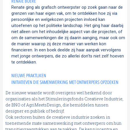
RENATE BOERE
Renate ging als grafisch ontwerpster op zoek gaan naar de
grenzen van haar eigen vak, om te ontdekken hoe zij via
persoonlijke en welgekozen projecten invloed kan
uitoefenen op het politieke landschap. Het ging haar daarbij
niet alleen om het inhoudelijke aspect van die projecten, of
om de samenwerkingen die zij daarin aanging, maar ook om
de manier waarop zij deze manier van werken kon
financieren. In een boek deelde zij haar aanpak vervolgens
met jonge ontwerpers, die zo allerlei don’ts niet zelf hoeven
te ontdekken.
NIEUWE PRAKTIJKEN
INITIATIEVEN DIE SAMENWERKING MET ONTWERPERS OPZOEKEN
De nieuwe waarde wordt overigens wel herkend door
organisaties als het Stimuleringsfonds Creatieve Industrie,
de BNO of AgriMeetsDesign, die bemiddelen tussen
designer en publiek of bedrijf.
Ook sectoren buiten de creatieve industrie zoeken in
toenemende mate samenwerking met ontwerpers om hun
transitievraagstukken aan te pakken. De kenniscentra en