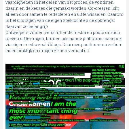
vaardigheden in het delen van het proces, de vondsten
daarin en de keuzes die gemaakt worden. Co-creëren lukt
alleen door samen te reflecteren en uit te wisselen. Daarom
is het uitdragen van de eigen zoektocht én de opbrengst
daarvan zo belangrijk.
Ontwerpers vinden verschillende media en podia om hun
ideeën uit te dragen, binnen bestaande platforms maar ook
via eigen media zoals blogs. Daarmee positioneren ze hun
eigen praktijk en dragen ze hun verhaal uit.