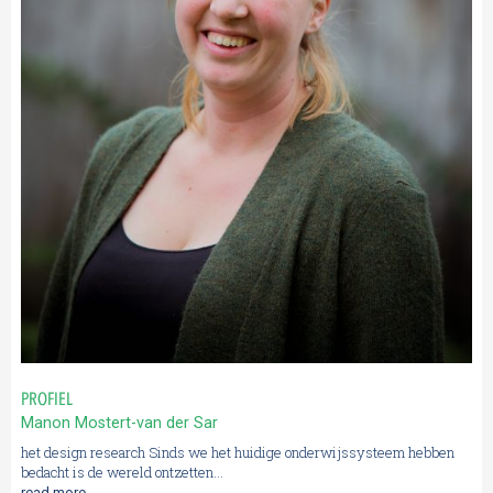
PROFIEL
Manon Mostert-van der Sar
het design research Sinds we het huidige onderwijssysteem hebben
bedacht is de wereld ontzetten...
read more