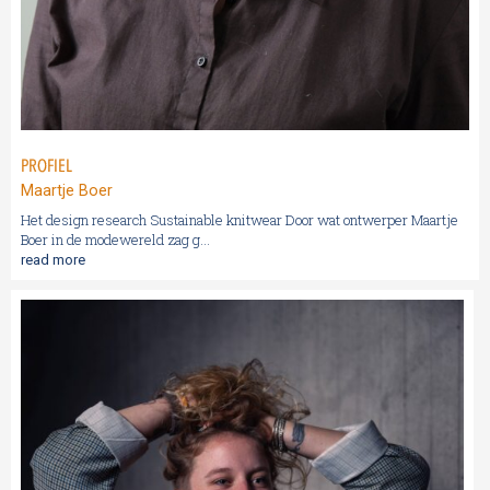
PROFIEL
Maartje Boer
Het design research Sustainable knitwear Door wat ontwerper Maartje
Boer in de modewereld zag g...
read more