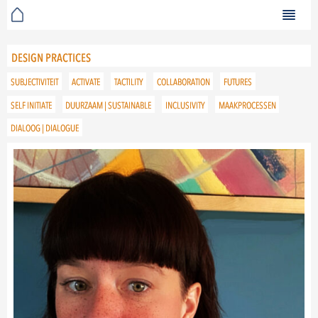
DESIGN PRACTICES
SUBJECTIVITEIT
ACTIVATE
TACTILITY
COLLABORATION
FUTURES
SELF INITIATE
DUURZAAM | SUSTAINABLE
INCLUSIVITY
MAAKPROCESSEN
DIALOOG | DIALOGUE